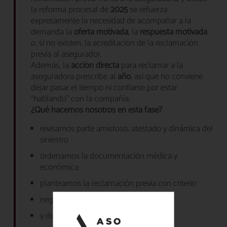
la reforma procesal de
2025
se refuerza
expresamente la necesidad de acompañar a la
demanda la
oferta motivada
, la
respuesta motivada
o, si no existen, la acreditación de la reclamación
previa al asegurador.
Además, la
acción directa
para reclamar a la
aseguradora prescribe al
año
, así que no conviene
dejar pasar el tiempo ni confiarse por estar
“hablando” con la compañía.
¿Qué hacemos nosotros en esta fase?
revisamos parte amistoso, atestado y dinámica del
siniestro
ordenamos la documentación médica y
económica
planteamos la reclamación previa con criterio
negociamos si conviene
y demandamos cuando hace falta