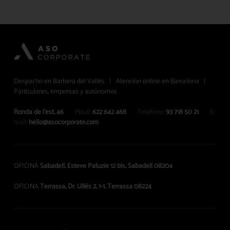
Despacho en Barberà del Vallès | Atención online en Barcelona |
Particulares, empresas y autónomos
Ronda de l’est, 46
Móvil:
622 642 468
Teléfono:
93 718 50 21
E-
mail:
hello@asocorporate.com
OFICINA
Sabadell, Esteve Paluzie 12 bis, Sabadell 08204
OFICINA
Terrassa, Dr. Ullés 2, 1-1, Terrassa 08224