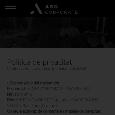
Política de privacitat
Llei de serveis de la societat de la informació (LSSI)
1. Responsable del tractament
Responsable:
ASO CORPORATE LAW FIRM SCCL
NIF:
F05381157
Domicili:
RONDA DE L'EST 46, 08210 BARBERÀ DEL
VALLÈS, Barcelona, Espanya
Correu electrònic de contacte en matèria de privacitat: