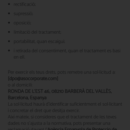
rectificació;
supressió;
oposició;
limitació del tractament;
portabilitat, quan escaigui;
i retirada del consentiment, quan el tractament es basi
en ell.
Per exercir els teus drets, pots remetre una sol·licitud a:
[dpo@asocorporate.com]
o al domicili:
RONDA DE L'EST 46, 08210 BARBERÀ DEL VALLÈS,
Barcelona, Espanya
La sol·licitud haurà d'identificar suficientment el sol·licitant
i concretar el dret que desitja exercir.
Així mateix, si consideres que el tractament de les teves
dades no s'ajusta a la normativa, pots presentar una
reclamació davant l'
Agència Espanyola de Protecció de