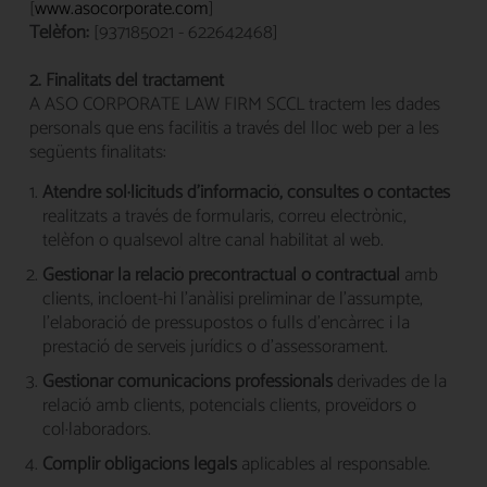
[
www.asocorporate.com
]
Telèfon:
[937185021 - 622642468]
2. Finalitats del tractament
A ASO CORPORATE LAW FIRM SCCL tractem les dades
personals que ens facilitis a través del lloc web per a les
següents finalitats:
Atendre sol·licituds d'informació, consultes o contactes
realitzats a través de formularis, correu electrònic,
telèfon o qualsevol altre canal habilitat al web.
Gestionar la relació precontractual o contractual
amb
clients, incloent-hi l'anàlisi preliminar de l'assumpte,
l'elaboració de pressupostos o fulls d'encàrrec i la
prestació de serveis jurídics o d'assessorament.
Gestionar comunicacions professionals
derivades de la
relació amb clients, potencials clients, proveïdors o
col·laboradors.
Complir obligacions legals
aplicables al responsable.