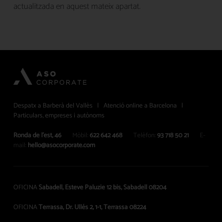
actualitzada en aquest mateix apartat.
Despatx a Barberà del Vallès | Atenció online a Barcelona |
Particulars, empreses i autònoms
Ronda de l’est, 46
Mòbil:
622 642 468
Telèfon:
93 718 50 21
E-
mail:
hello@asocorporate.com
OFICINA
Sabadell, Esteve Paluzie 12 bis, Sabadell 08204
OFICINA
Terrassa, Dr. Ullés 2, 1-1, Terrassa 08224