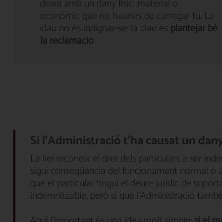
deixa amb un dany físic, material o
econòmic que no hauries de carregar tu. La
clau no és indignar-se: la clau és
plantejar bé
la reclamació
.
Si l'Administració t'ha causat un dan
La llei reconeix el dret dels particulars a ser in
sigui conseqüència del funcionament normal o an
que el particular tingui el deure jurídic de suport
indemnitzable, però sí que l'Administració també
Aquí l'important és una idea molt simple:
si el m