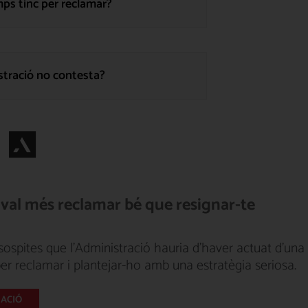
ps tinc per reclamar?
istració no contesta?
, val més reclamar bé que resignar-te
 sospites que l'Administració hauria d'haver actuat d'una
per reclamar i plantejar-ho amb una estratègia seriosa.
MACIÓ