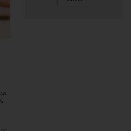
uan
ys
r-ho