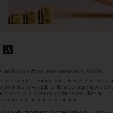
y, no ho has d'assumir sense més ni més
demnitzats per tota lesió patida en els seus béns i drets q
ormal dels serveis públics, llevat de força major o dan
ar. Això no vol dir que tota molèstia o perjudici sigui
 respon quan causa un dany antijurídic.
al no havies de suportar-lo, convé revisar-lo
. I cal revisa