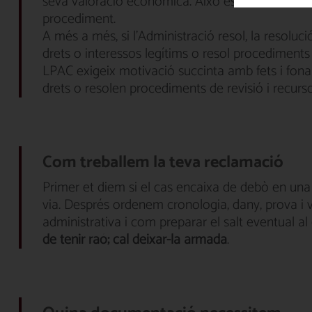
seva valoració econòmica. Això és exactament el q
procediment.
A més a més, si l'Administració resol, la resoluci
drets o interessos legítims o resol procediments
LPAC exigeix ​​motivació succinta amb fets i fon
drets o resolen procediments de revisió i recurso
Com treballem la teva reclamació
Primer et diem si el cas encaixa de debò en una
via. Després ordenem cronologia, dany, prova i va
administrativa i com preparar el salt eventual al
de tenir raó; cal deixar-la armada
.