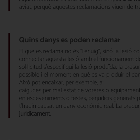
aviat, perquè aquestes reclamacions viuen de tre
Quins danys es poden reclamar
El que es reclama no és “l'enuig”, sinó la lesió conc
connectar aquesta lesió amb el funcionament del 
sol·licitud s'especifiqui la lesió produïda, la pre
possible i el moment en què es va produir el dan
Això pot encaixar, per exemple, a:
caigudes per mal estat de voreres o equipament
en esdeveniments o festes, perjudicis generats p
t'hagin causat un dany econòmic real. La pregunta
jurídicament
.