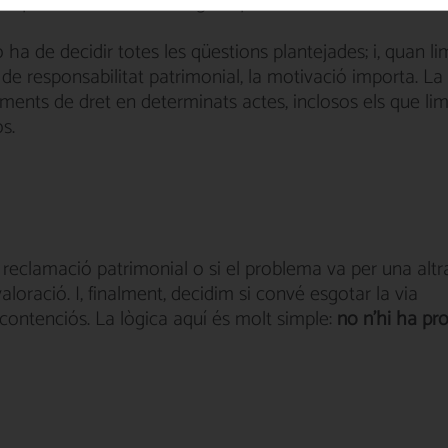
ue la Llei 39/2015 exigeix ​​que es detalli en iniciar el
ó ha de decidir totes les qüestions plantejades; i, quan li
 de responsabilitat patrimonial, la motivació importa. La
aments de dret en determinats actes, inclosos els que lim
s.
 reclamació patrimonial o si el problema va per una altr
loració. I, finalment, decidim si convé esgotar la via
 contenciós. La lògica aquí és molt simple:
no n'hi ha pr