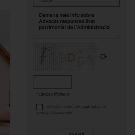
* Camps obligatoris
He llegit i accepto l'
avís legal
i
política de
privacitat
d’aquesta web.
ENVIAR