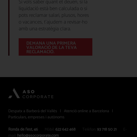
Si vols saber quant et deuen, si la
liquidació està ben calculada o si
pots reclamar salari, plusos, hores
o vacances, t’ajudem a revisar-ho
amb una estratègia clara.
DEMANA UNA PRIMERA
VALORACIÓ DE LA TEVA
RECLAMACIÓ.
Despatx a Barberà del Vallès | Atenció online a Barcelona |
Particulars, empreses i autònoms
Ronda de l’est, 46
Mòbil:
622 642 468
Telèfon:
93 718 50 21
E-
mail:
hello@asocorporate.com