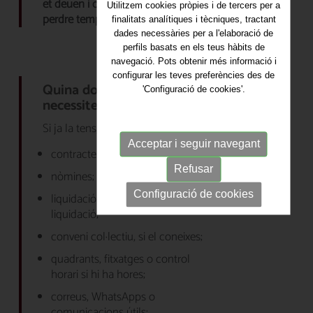
et deuen i com reclamar-ho sense
Utilitzem cookies pròpies i de tercers per a
perdre temps ni diners
.
finalitats analítiques i tècniques, tractant
dades necessàries per a l'elaboració de
perfils basats en els teus hàbits de
navegació. Pots obtenir més informació i
configurar les teves preferències des de
Quina documentació
'Configuració de cookies'.
necessitem
Si ja la tens, convé reunir:
Acceptar i seguir navegant
contracte i annexos;
Refusar
nòmines;
Configuració de cookies
liquidació o proposta de
liquidació;
conveni col·lectiu, si el coneixes;
quadrants, fitxatges o control
horari si hi ha hores;
correus, WhatsApps o
comunicacions útils;