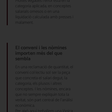
Moltes vegades l’error està en la
categoria aplicada, en conceptes
salarials omesos o en una
liquidació calculada amb presses i
malament.
El conveni i les nòmines
importen més del que
sembla
En una reclamació de quantitat, el
conveni col·lectiu sol ser la peça
que concreta el salari degut, la
categoria, els plusos i altres
conceptes. I les nòmines, encara
que no sempre expliquin tota la
veritat, són part central de l’anàlisi
econòmica.
Per això aquí treballem una lògica