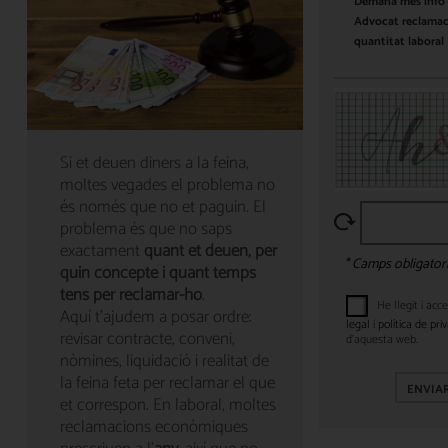
Si et deuen diners a la feina,
moltes vegades el problema no
és només que no et paguin. El
problema és que no saps
exactament
quant et deuen, per
* Camps obligator
quin concepte i quant temps
tens per reclamar-ho
.
He llegit i acce
Aquí t’ajudem a posar ordre:
legal
i
política de priv
revisar contracte, conveni,
d’aquesta web.
nòmines, liquidació i realitat de
la feina feta per reclamar el que
ENVIA
et correspon. En laboral, moltes
reclamacions econòmiques