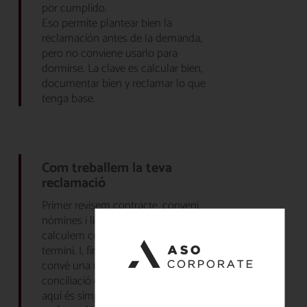
por cumplido.
Eso permite plantear bien la
reclamación antes de la demanda,
pero no conviene usarlo para
dormirse. La clave es calcular bien,
documentar bien y reclamar lo que
tenga base.
Com treballem la teva
reclamació
Primer revisem contracte, conveni,
nòmines i liquidació. Després
calculem conceptes, diferències i
termini. I, finalment, decidim si
convé una reclamació prèvia,
conciliació o demanda. L’objectiu
aquí és simple:
que sàpigues quant