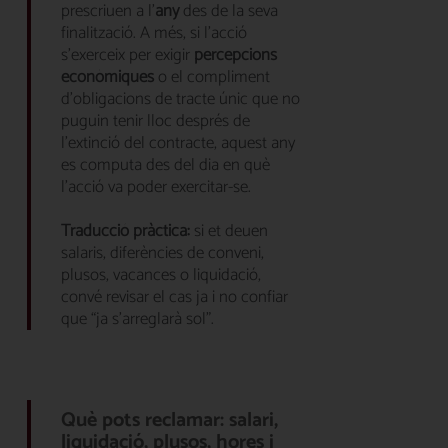
prescriuen a l’
any
des de la seva
finalització. A més, si l’acció
s’exerceix per exigir
percepcions
econòmiques
o el compliment
d’obligacions de tracte únic que no
puguin tenir lloc després de
l’extinció del contracte, aquest any
es computa des del dia en què
l’acció va poder exercitar-se.
Traducció pràctica:
si et deuen
salaris, diferències de conveni,
plusos, vacances o liquidació,
convé revisar el cas ja i no confiar
que “ja s’arreglarà sol”.
Què pots reclamar: salari,
liquidació, plusos, hores i