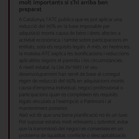
molt importants si s’hi arriba ben
preparat
A Catalunya, l’ATC publica que es pot aplicar una
reducció del 95% en la base imposable per
adquisició mortis causa de béns i drets afectes a
activitat econòmica, i també sobre participacions en
entitats, sota els requisits legals. A més, en herències,
la mateixa ATC explica les bonificacions i reduccions
aplicables segons el parentiu i les circumstàncies.
A nivell estatal, la Llei 29/1987 i el seu
desenvolupament han servit de base al conegut
règim de reducció del 95% en adquisicions mortis
causa d’empresa individual, negoci professional o
participacions quan es compleixen els requisits
legals vinculats a l’exempció a Patrimoni i al
manteniment posterior.
Això vol dir que una bona planificació no és un luxe.
Pot suposar estalvis molt rellevants i, sobretot, evitar
que la transmissió del negoci es converteixi en un
problema de liquiditat, conflicte o descapitalització.