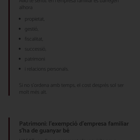
Això té sentit: en l’empresa familiar es barregen
alhora
propietat,
gestió,
fiscalitat,
successió,
patrimoni
i relacions personals.
Si no s’ordena amb temps, el cost després sol ser
molt més alt.
Patrimoni: l’exempció d’empresa familiar
s’ha de guanyar bé