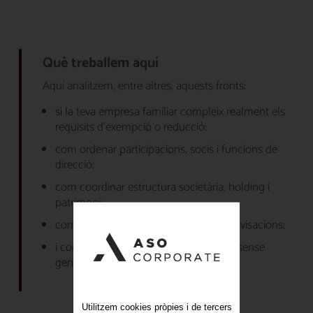
Què treballem aquí
Aquí analitzem, entre altres, aquests fronts:
si la teva empresa familiar compleix realment els
requisits d’exempció o reducció;
com ordenar participacions, socis i funcions de
direcció;
com coordinar estructura societària, holding i
patrimoni;
com preparar la successió sense improvisacions;
i com blindar la continuïtat del negoci sense
generar un cost fiscal innecessari.
Utilitzem cookies pròpies i de tercers