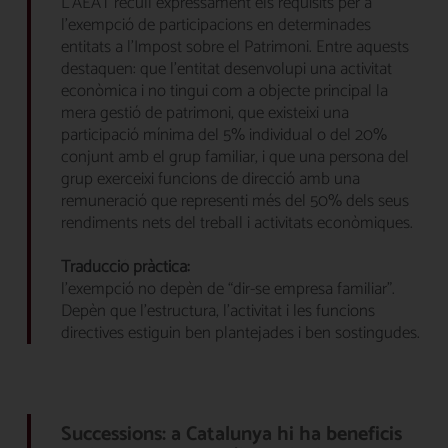
L’AEAT recull expressament els requisits per a
l’exempció de participacions en determinades
entitats a l’Impost sobre el Patrimoni. Entre aquests
destaquen: que l’entitat desenvolupi una activitat
econòmica i no tingui com a objecte principal la
mera gestió de patrimoni, que existeixi una
participació mínima del 5% individual o del 20%
conjunt amb el grup familiar, i que una persona del
grup exerceixi funcions de direcció amb una
remuneració que representi més del 50% dels seus
rendiments nets del treball i activitats econòmiques.
Traducció pràctica:
l’exempció no depèn de “dir-se empresa familiar”.
Depèn que l’estructura, l’activitat i les funcions
directives estiguin ben plantejades i ben sostingudes.
Successions: a Catalunya hi ha beneficis