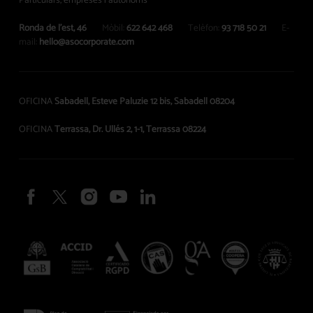
Particulars, empreses i autònoms
Ronda de l’est, 46
Mòbil:
622 642 468
Telèfon:
93 718 50 21
E-
mail:
hello@asocorporate.com
OFICINA
Sabadell, Esteve Paluzie 12 bis, Sabadell 08204
OFICINA
Terrassa, Dr. Ullés 2, 1-1, Terrassa 08224