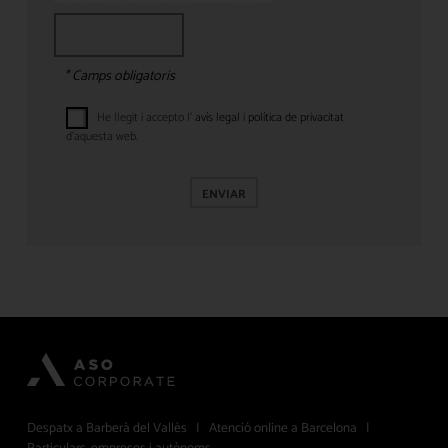
* Camps obligatoris
He llegit i accepto l'
avís legal
i
política de privacitat
d’aquesta web.
ENVIAR
Despatx a Barberà del Vallès | Atenció online a Barcelona |