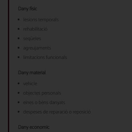
Dany físic
lesions temporals
rehabilitació
seqüeles
agreujaments
limitacions funcionals
Dany material
vehicle
objectes personals
eines o béns danyats
despeses de reparació o reposició
Dany econòmic