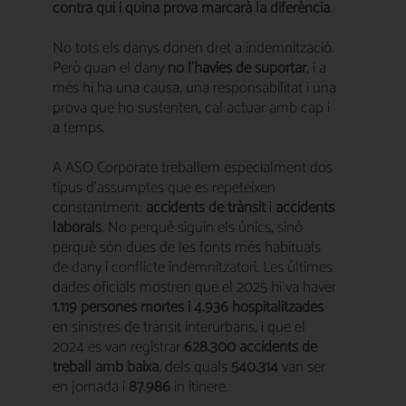
contra qui i quina prova marcarà la diferència
.
No tots els danys donen dret a indemnització.
Però quan el dany
no l’havies de suportar
, i a
més hi ha una causa, una responsabilitat i una
prova que ho sustenten, cal actuar amb cap i
a temps.
A ASO Corporate treballem especialment dos
tipus d’assumptes que es repeteixen
constantment:
accidents de trànsit
i
accidents
laborals
. No perquè siguin els únics, sinó
perquè són dues de les fonts més habituals
de dany i conflicte indemnitzatori. Les últimes
dades oficials mostren que el 2025 hi va haver
1.119 persones mortes i 4.936 hospitalitzades
en sinistres de trànsit interurbans, i que el
2024 es van registrar
628.300 accidents de
treball amb baixa
, dels quals
540.314
van ser
en jornada i
87.986
in itinere.