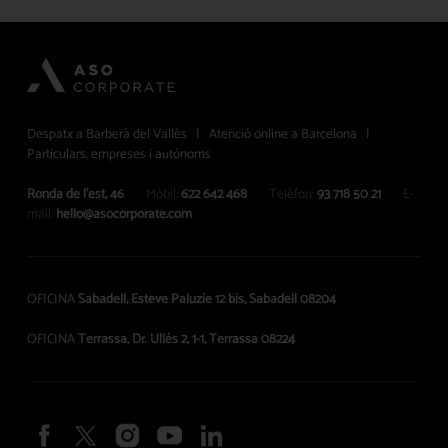
Despatx a Barberà del Vallès | Atenció online a Barcelona |
Particulars, empreses i autònoms
Ronda de l’est, 46
Mòbil:
622 642 468
Telèfon:
93 718 50 21
E-
mail:
hello@asocorporate.com
OFICINA
Sabadell, Esteve Paluzie 12 bis, Sabadell 08204
OFICINA
Terrassa, Dr. Ullés 2, 1-1, Terrassa 08224