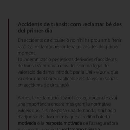
Accidents de trànsit: com reclamar bé des
del primer dia
En accidents de circulació no n’hi ha prou amb “tenir
raó”. Cal reclamar bé i ordenar el cas des del primer
moment.
La indemnització per lesions derivades d’accidents
de trànsit s’emmarca dins del sistema legal de
valoració de danys introduït per la Llei 35/2015, que
va reformar el barem aplicable als danys personals
en accidents de circulació.
A més, la reclamació davant l’asseguradora té avui
una importància encara més gran: la normativa
exigeix que, si s’interposa una demanda, s’hi hagin
d’adjuntar els documents que acreditin l’
oferta
motivada
o la
resposta motivada
de l’asseguradora,
o, si no s’han emès, la
reclamació prèvia a