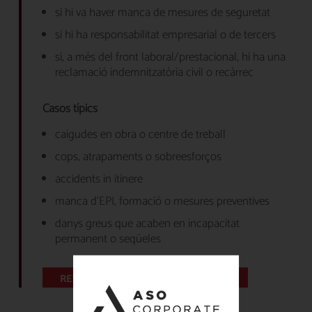
si hi va haver manca de mesures de seguretat
si hi ha responsabilitat empresarial o de tercers
si, a més del front laboral/prestacional, hi ha una
reclamació indemnitzatòria civil o recàrrec
Casos típics
caigudes en obra o centre de treball
cops, atrapaments o sobreesforços
accidents in itinere
manca d’EPI, formació o mesures preventives
danys greus que acaben en incapacitat
permanent o seqüeles
REVISA EL MEU ACCIDENT LABORAL